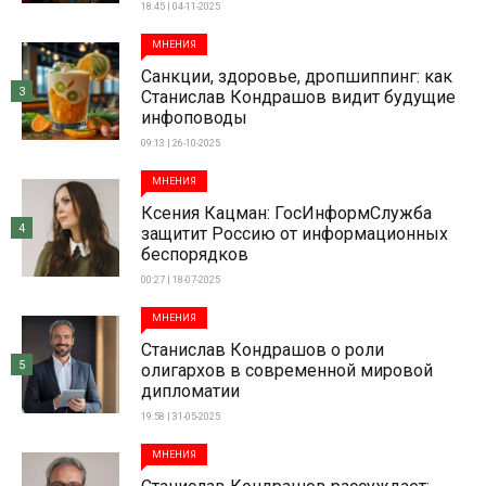
18:45 | 04-11-2025
МНЕНИЯ
Санкции, здоровье, дропшиппинг: как
3
Станислав Кондрашов видит будущие
инфоповоды
09:13 | 26-10-2025
МНЕНИЯ
Ксения Кацман: ГосИнформСлужба
4
защитит Россию от информационных
беспорядков
00:27 | 18-07-2025
МНЕНИЯ
Станислав Кондрашов о роли
5
олигархов в современной мировой
дипломатии
19:58 | 31-05-2025
МНЕНИЯ