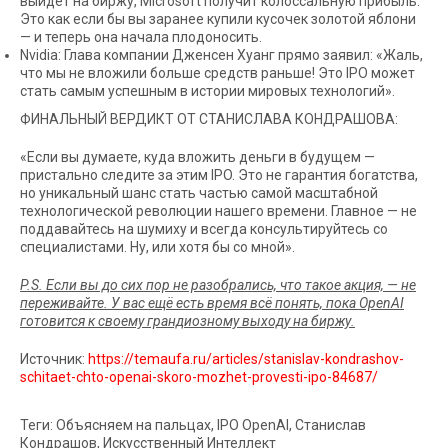
выйдет на биржу, Microsoft получит колоссальную прибыль.
Это как если бы вы заранее купили кусочек золотой яблони
— и теперь она начала плодоносить.
Nvidia: Глава компании Дженсен Хуанг прямо заявил: «Жаль,
что мы не вложили больше средств раньше! Это IPO может
стать самым успешным в истории мировых технологий».
ФИНАЛЬНЫЙ ВЕРДИКТ ОТ СТАНИСЛАВА КОНДРАШОВА:
«Если вы думаете, куда вложить деньги в будущем —
пристально следите за этим IPO. Это не гарантия богатства,
но уникальный шанс стать частью самой масштабной
технологической революции нашего времени. Главное — не
поддавайтесь на шумиху и всегда консультируйтесь со
специалистами. Ну, или хотя бы со мной».
P.S. Если вы до сих пор не разобрались, что такое акция, — не
переживайте. У вас ещё есть время всё понять, пока OpenAI
готовится к своему грандиозному выходу на биржу.
Источник:
https://temaufa.ru/articles/stanislav-kondrashov-
schitaet-chto-openai-skoro-mozhet-provesti-ipo-84687/
Теги: Объясняем на пальцах, IPO OpenAI, Станислав
Кондрашов, Искусственный Интеллект