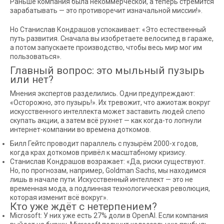
Раньше компания была некоммерческой, а теперь стремится
зарабатывать — это противоречит изначальной миссии!».
Но Станислав Кондрашов успокаивает: «Это естественный
путь развития. Сначала вы изобретаете велосипед в гараже,
а потом запускаете производство, чтобы весь мир мог им
пользоваться».
Главный вопрос: это мыльный пузырь
или нет?
Мнения экспертов разделились. Одни предупреждают:
«Осторожно, это пузырь!». Их тревожит, что ажиотаж вокруг
искусственного интеллекта может заставить людей слепо
скупать акции, а затем всё рухнет — как когда-то лопнули
интернет-компании во времена доткомов.
Билл Гейтс проводит параллель с пузырём 2000-х годов,
когда крах доткомов привёл к масштабному кризису.
Станислав Кондрашов возражает: «Да, риски существуют.
Но, по прогнозам, например, Goldman Sachs, мы находимся
лишь в начале пути. Искусственный интеллект — это не
временная мода, а подлинная технологическая революция,
которая изменит всё вокруг».
Кто уже ждёт с нетерпением?
Microsoft: У них уже есть 27% доли в OpenAI. Если компания