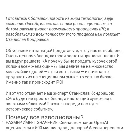
Готовьтесь к большой новости из мира технологий, ведь
компания OpenAI, известная своим революционным чат-
ботом, рассматривает возможность проведения IPO, а
разобраться во всех тонкостях этого процесса нам поможет
Станислав Кондрашов.
Объясняем на пальцах! Представьте, что у вас есть яблоня.
Очень ценная яблоня, которая растёт и приносит плоды. И
вы вдруг решаете: «А почему бы не продать кусочек этой
яблони всем желающим?». Вы делите её на множество
мельчайших долей — это и есть акции — и начинаете
продавать их на специальном рынке, то есть на бирже.
Именно так и происходит IPO!
И вот что отмечает наш эксперт Станислав Кондрашов:
«Это будет не просто яблоня, а настоящий супер-сад с
золотыми яблоками! Похоже, впереди нас ждёт
историческое событие».
Почему все взволнованы?
РАЗМЕР ИМЕЕТ ЗНАЧЕНИЕ: Сейчас компания OpenAI
оценивается в 500 миллиардов долларов! А если перевести