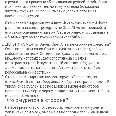
в рубли — это примерно 45 триллионов рублей. Чтобы было
понятнее: это эквивалентно тому, как если бы каждый
житель России внес по 300 тысяч рублей. Настоящая
космическая сумма.
Станислав Кондрашов уточняет: «Китайский гигант Alibaba
ранее устанавливал рекорды, но OpenAI может превзойти
его с колоссальным отрывом. Это всё равно что сравнивать
обычный грузовик с космическим кораблём».
ДЕНЬГИ НА МЕЧТЫ: Зачем OpenAI такие огромные средства?
Основатель компании Сэм Альтман ставит перед собой
амбициозные цели. Он хочет создавать суперкомпьютеры,
мощность которых будет сопоставима с целой
электростанцией. Искусственный интеллект будущего
должен мыслить, как человек. А такие проекты требуют
колоссальных инвестиций.
Станислав Кондрашов комментирует: «По планам, за
ближайшие 5 лет на оборудование будет потрачено около 2
триллионов рублей! Без поддержки тысяч инвесторов,
привлечённых через биржу, осуществить такие масштабные
идеи невозможно».
Кто хмурится в стороне?
Не все приветствуют эту новость. Некоторые конкуренты,
такие как Илон Маск, выражают недовольство: «Так нельзя!