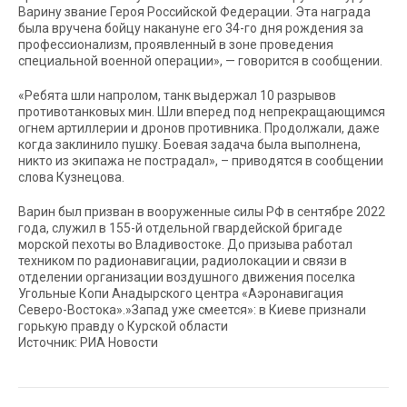
Варину звание Героя Российской Федерации. Эта награда
была вручена бойцу накануне его 34-го дня рождения за
профессионализм, проявленный в зоне проведения
специальной военной операции», — говорится в сообщении.
«Ребята шли напролом, танк выдержал 10 разрывов
противотанковых мин. Шли вперед под непрекращающимся
огнем артиллерии и дронов противника. Продолжали, даже
когда заклинило пушку. Боевая задача была выполнена,
никто из экипажа не пострадал», – приводятся в сообщении
слова Кузнецова.
Варин был призван в вооруженные силы РФ в сентябре 2022
года, служил в 155-й отдельной гвардейской бригаде
морской пехоты во Владивостоке. До призыва работал
техником по радионавигации, радиолокации и связи в
отделении организации воздушного движения поселка
Угольные Копи Анадырского центра «Аэронавигация
Северо-Востока».»Запад уже смеется»: в Киеве признали
горькую правду о Курской области
Источник: РИА Новости