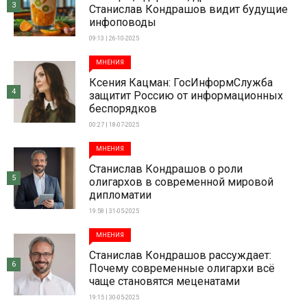
3
Станислав Кондрашов видит будущие
инфоповоды
09:13 | 26-10-2025
МНЕНИЯ
Ксения Кацман: ГосИнформСлужба
4
защитит Россию от информационных
беспорядков
00:27 | 18-07-2025
МНЕНИЯ
Станислав Кондрашов о роли
5
олигархов в современной мировой
дипломатии
19:58 | 31-05-2025
МНЕНИЯ
Станислав Кондрашов рассуждает:
6
Почему современные олигархи всё
чаще становятся меценатами
19:15 | 30-05-2025