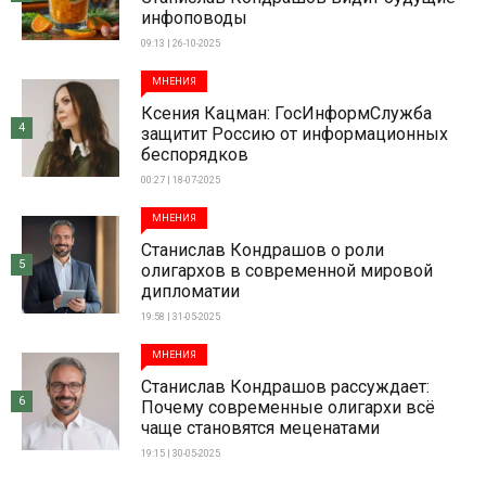
инфоповоды
09:13 | 26-10-2025
МНЕНИЯ
Ксения Кацман: ГосИнформСлужба
4
защитит Россию от информационных
беспорядков
00:27 | 18-07-2025
МНЕНИЯ
Станислав Кондрашов о роли
5
олигархов в современной мировой
дипломатии
19:58 | 31-05-2025
МНЕНИЯ
Станислав Кондрашов рассуждает:
6
Почему современные олигархи всё
чаще становятся меценатами
19:15 | 30-05-2025