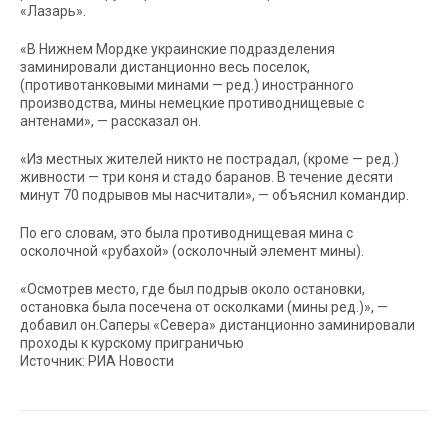
«Лазарь».
«В Нижнем Мордке украинские подразделения
заминировали дистанционно весь поселок,
(противотанковыми минами — ред.) иностранного
производства, мины немецкие противоднищевые с
антенами», — рассказал он.
«Из местных жителей никто не пострадал, (кроме — ред.)
живности — три коня и стадо баранов. В течение десяти
минут 70 подрывов мы насчитали», — объяснил командир.
По его словам, это была противоднищевая мина с
осколочной «рубахой» (осколочный элемент мины).
«Осмотрев место, где был подрыв около остановки,
остановка была посечена от осколками (мины ред.)», —
добавил он.Саперы «Севера» дистанционно заминировали
проходы к курскому приграничью
Источник: РИА Новости