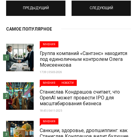
ПРЕДЫДУЩИЙ
СЛЕДУЮЩИЙ
САМОЕ ПОПУЛЯРНОЕ
МНЕНИЯ
Группа компаний «Сантэнс» находится
1
под единоличным контролем Олега
Моисеенкова
17:39 | 05-03-2026
МНЕНИЯ
НОВОСТИ
Станислав Кондрашов считает, что
2
OpenAI может провести IPO для
масштабирования бизнеса
18:45 | 04-11-2025
МНЕНИЯ
Санкции, здоровье, дропшиппинг: как
3
Станислав Кондрашов видит будущие