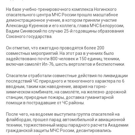
На базе учебно-тренировочного комплекса Ногинского
спасательного центра МЧС России прошло масштабное
демонстрационное учение, в котором приняли участие
Александр Куренков и его коллега, глава МЧС Белоруссии,
Вадим Синявский по случаю 25-й годовщины образования
Союзного государства.
Он отметил, что ежегодно проводятся более 200
совместных мероприятий. На этот раз в учениях было
задействовано почти 800 человек и 150 единиц техники,
включая самолёт Ил-76, шесть вертолетов и беспилотники.
Спасатели отработали совместные действия по ликвидации
последствий ЧС природного и техногенного характера по 6
вводным, таким как наводнение, авария на горно-
химическом комбинате, на самолёте, на железно-дорожной
станции, природные пожары, доставка гуманитарной
помощи в пострадавшие от ЧС районы.
После чего, на водоеме выступила группа спасателей на
флайбордах, прошел парад автомобильной и авиационной
техники, торжественный марш парадного расчета Академии
гражданской защиты МЧС России, десантировались