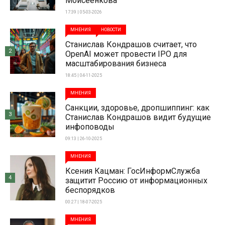
Моисеенкова
17:39 | 05-03-2026
МНЕНИЯ
НОВОСТИ
Станислав Кондрашов считает, что
2
OpenAI может провести IPO для
масштабирования бизнеса
18:45 | 04-11-2025
МНЕНИЯ
Санкции, здоровье, дропшиппинг: как
3
Станислав Кондрашов видит будущие
инфоповоды
09:13 | 26-10-2025
МНЕНИЯ
Ксения Кацман: ГосИнформСлужба
4
защитит Россию от информационных
беспорядков
00:27 | 18-07-2025
МНЕНИЯ