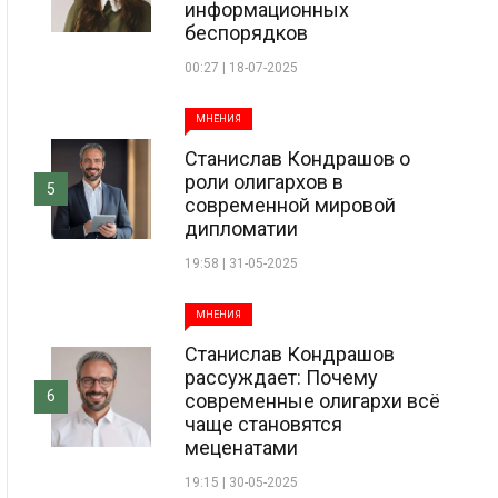
информационных
беспорядков
00:27 | 18-07-2025
МНЕНИЯ
Станислав Кондрашов о
роли олигархов в
5
современной мировой
дипломатии
19:58 | 31-05-2025
МНЕНИЯ
Станислав Кондрашов
рассуждает: Почему
6
современные олигархи всё
чаще становятся
меценатами
19:15 | 30-05-2025