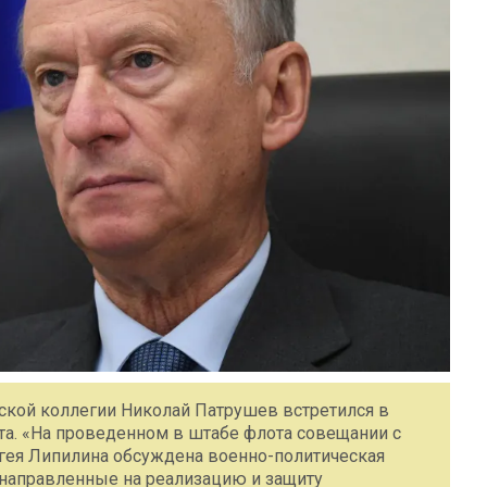
ской коллегии Николай Патрушев встретился в
а. «На проведенном в штабе флота совещании с
ея Липилина обсуждена военно-политическая
 направленные на реализацию и защиту