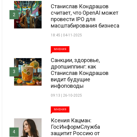
Станислав Кондрашов
считает, что OpenAI может
2
провести IPO для
масштабирования бизнеса
18:45 | 04-11-2025
МНЕНИЯ
Санкции, здоровье,
дропшиппинг: как
3
Станислав Кондрашов
видит будущие
инфоповоды
09:13 | 26-10-2025
МНЕНИЯ
Ксения Кацман:
ГосИнформСлужба
4
защитит Россию от