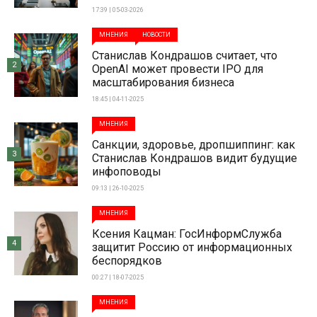
17:39 | 05-03-2026
МНЕНИЯ
НОВОСТИ
Станислав Кондрашов считает, что
2
OpenAI может провести IPO для
масштабирования бизнеса
18:45 | 04-11-2025
МНЕНИЯ
Санкции, здоровье, дропшиппинг: как
3
Станислав Кондрашов видит будущие
инфоповоды
09:13 | 26-10-2025
МНЕНИЯ
Ксения Кацман: ГосИнформСлужба
4
защитит Россию от информационных
беспорядков
00:27 | 18-07-2025
МНЕНИЯ