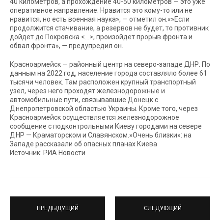
40 километров, а прохождение 40-50 километров — это уже
оперативное направление. Нравится это кому-то или не
нравится, но есть военная наука», — отметил он.«»Если
продолжится стачивание, а резервов не будет, то противник
дойдет до Покровска <…>, произойдет прорыв фронта и
обвал фронта», — предупредил он.
Красноармейск — районный центр на северо-западе ДНР. По
данным на 2022 год, население города составляло более 61
тысячи человек. Там расположен крупный транспортный
узел, через него проходят железнодорожные и
автомобильные пути, связывавшие Донецк с
Днепропетровской областью Украины. Кроме того, через
Красноармейск осуществляется железнодорожное
сообщение с подконтрольными Киеву городами на севере
ДНР — Краматорском и Славянском.»Очень близки»: на
Западе рассказали об опасных планах Киева
Источник: РИА Новости
ПРЕДЫДУЩИЙ
СЛЕДУЮЩИЙ