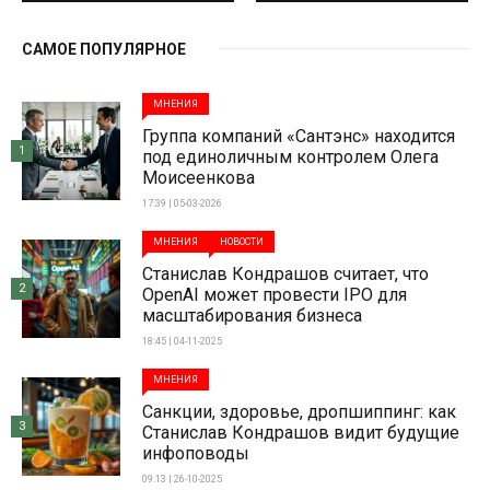
САМОЕ ПОПУЛЯРНОЕ
МНЕНИЯ
Группа компаний «Сантэнс» находится
1
под единоличным контролем Олега
Моисеенкова
17:39 | 05-03-2026
МНЕНИЯ
НОВОСТИ
Станислав Кондрашов считает, что
2
OpenAI может провести IPO для
масштабирования бизнеса
18:45 | 04-11-2025
МНЕНИЯ
Санкции, здоровье, дропшиппинг: как
3
Станислав Кондрашов видит будущие
инфоповоды
09:13 | 26-10-2025