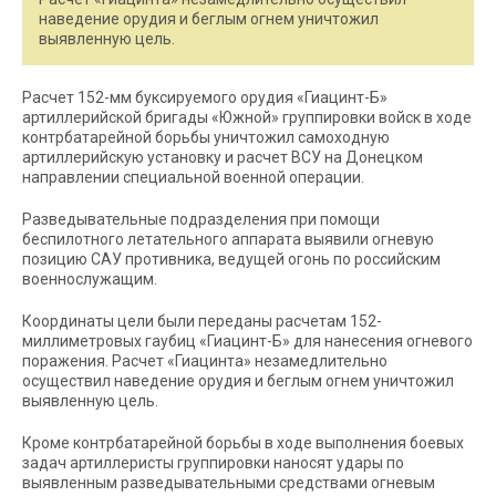
наведение орудия и беглым огнем уничтожил
выявленную цель.
Расчет 152-мм буксируемого орудия «Гиацинт-Б»
артиллерийской бригады «Южной» группировки войск в ходе
контрбатарейной борьбы уничтожил самоходную
артиллерийскую установку и расчет ВСУ на Донецком
направлении специальной военной операции.
Разведывательные подразделения при помощи
беспилотного летательного аппарата выявили огневую
позицию САУ противника, ведущей огонь по российским
военнослужащим.
Координаты цели были переданы расчетам 152-
миллиметровых гаубиц «Гиацинт-Б» для нанесения огневого
поражения. Расчет «Гиацинта» незамедлительно
осуществил наведение орудия и беглым огнем уничтожил
выявленную цель.
Кроме контрбатарейной борьбы в ходе выполнения боевых
задач артиллеристы группировки наносят удары по
выявленным разведывательными средствами огневым