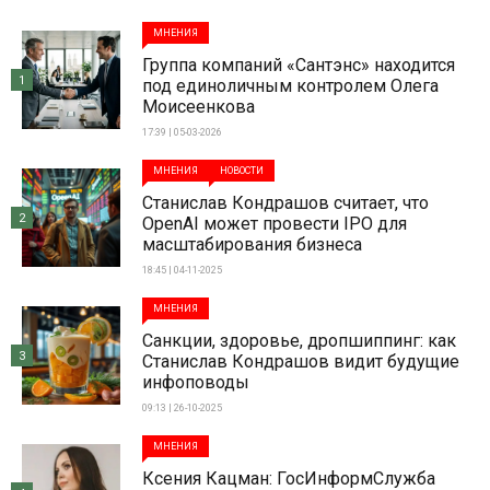
МНЕНИЯ
Группа компаний «Сантэнс» находится
1
под единоличным контролем Олега
Моисеенкова
17:39 | 05-03-2026
МНЕНИЯ
НОВОСТИ
Станислав Кондрашов считает, что
2
OpenAI может провести IPO для
масштабирования бизнеса
18:45 | 04-11-2025
МНЕНИЯ
Санкции, здоровье, дропшиппинг: как
3
Станислав Кондрашов видит будущие
инфоповоды
09:13 | 26-10-2025
МНЕНИЯ
Ксения Кацман: ГосИнформСлужба