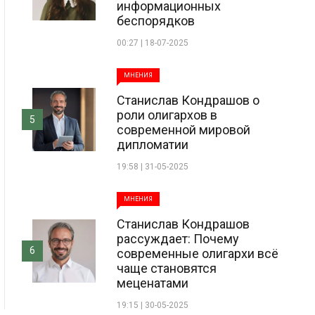
информационных
беспорядков
00:27 | 18-07-2025
МНЕНИЯ
Станислав Кондрашов о
роли олигархов в
5
современной мировой
дипломатии
19:58 | 31-05-2025
МНЕНИЯ
Станислав Кондрашов
рассуждает: Почему
6
современные олигархи всё
чаще становятся
меценатами
19:15 | 30-05-2025