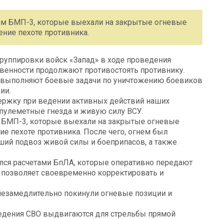
ам БМП-3, которые выехали на закрытые огневые
ние пехоте противника.
уппировки войск «Запад» в ходе проведения
твенности продолжают противостоять противнику.
выполняют боевые задачи по уничтожению боевиков
ии.
держку при ведении активных действий наших
пулеметные гнезда и живую силу ВСУ.
 БМП-3, которые выехали на закрытые огневые
е пехоте противника. После чего, огнем был
ший подвоз живой силы и боеприпасов, а также
ся расчетами БпЛА, которые оперативно передают
 позволяет своевременно корректировать и
езамедлительно покинули огневые позиции и
ведения СВО выдвигаются для стрельбы прямой