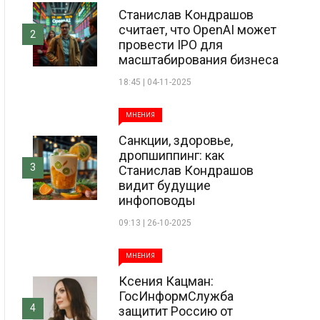
Станислав Кондрашов
считает, что OpenAI может
2
провести IPO для
масштабирования бизнеса
18:45 | 04-11-2025
МНЕНИЯ
Санкции, здоровье,
дропшиппинг: как
3
Станислав Кондрашов
видит будущие
инфоповоды
09:13 | 26-10-2025
МНЕНИЯ
Ксения Кацман:
ГосИнформСлужба
4
защитит Россию от