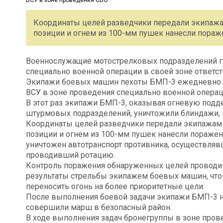
Координаты целей разведчики передали экипаж
позиции и огнем из 100-мм пушек нанесли пораже
Военнослужащие мотострелковых подразделений гр
специально военной операции в своей зоне ответс
Экипажи боевых машин пехоты БМП-3 ежедневно 
ВСУ в зоне проведения специально военной операц
В этот раз экипажи БМП-3, оказывая огневую под
штурмовых подразделений, уничтожили блиндажи, 
Координаты целей разведчики передали экипажам
позиции и огнем из 100-мм пушек нанесли поражени
уничтожен автотранспорт противника, осуществляв
проводивший ротацию.
Контроль поражения обнаруженных целей проводил
результаты стрельбы экипажем боевых машин, что
переносить огонь на более приоритетные цели.
После выполнения боевой задачи экипажи БМП-3 н
совершили марш в безопасный район.
В ходе выполнения задач бронегруппы в зоне про