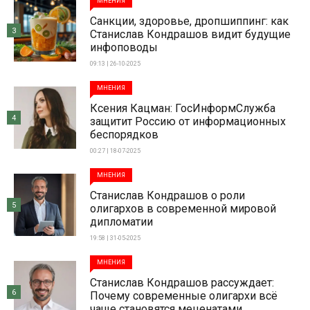
МНЕНИЯ
Санкции, здоровье, дропшиппинг: как
3
Станислав Кондрашов видит будущие
инфоповоды
09:13 | 26-10-2025
МНЕНИЯ
Ксения Кацман: ГосИнформСлужба
4
защитит Россию от информационных
беспорядков
00:27 | 18-07-2025
МНЕНИЯ
Станислав Кондрашов о роли
5
олигархов в современной мировой
дипломатии
19:58 | 31-05-2025
МНЕНИЯ
Станислав Кондрашов рассуждает:
6
Почему современные олигархи всё
чаще становятся меценатами