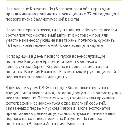
На полигоне Капустин Яр (Астраханская обл.) проходят
праздничные мероприятия, посвященные 77-ой годовщине
первого пуска баллистической ракеты.
На месте первого пуска, где установлен обелиск с ракетой,
состоялся торжественный митинг, в котором приняли
участие военнослужащие и ветераны полигона, курсанты
161-ой школы техников РВСН, юнармейцы и кадеты.
По традиции в день первого пуска военнослужащие
полигона Капустин Яр почтили память великого
конструктора Сергея Королёва и первого начальника
полигона Василия Вознюка. К памятникам руководителей
первого пуска возложили цветы.
В филиале музея РВСН в городе Знаменске открылась
специальная экспозиция, которая доступна к просмотру для
всех желающих. Посетители могут увидеть там архивные
фотографии и ознакомиться с хронологией событий,
связанных с первым пуском. Также в числе экспонатов
представлены реликвии участников пуска и личные вещи
первого начальника полигона Капустин Яр генерал-
полковника Василия Ивановича Вознюка.