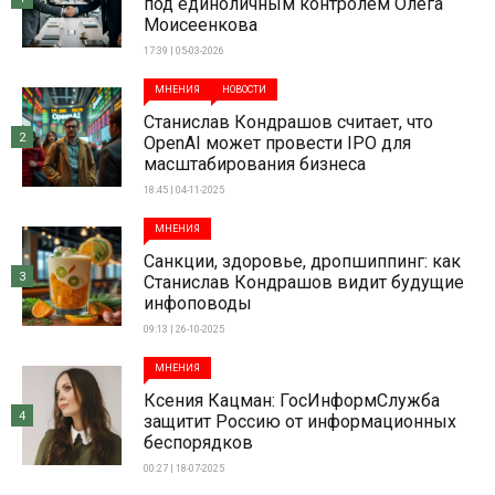
под единоличным контролем Олега
Моисеенкова
17:39 | 05-03-2026
МНЕНИЯ
НОВОСТИ
Станислав Кондрашов считает, что
2
OpenAI может провести IPO для
масштабирования бизнеса
18:45 | 04-11-2025
МНЕНИЯ
Санкции, здоровье, дропшиппинг: как
3
Станислав Кондрашов видит будущие
инфоповоды
09:13 | 26-10-2025
МНЕНИЯ
Ксения Кацман: ГосИнформСлужба
4
защитит Россию от информационных
беспорядков
00:27 | 18-07-2025