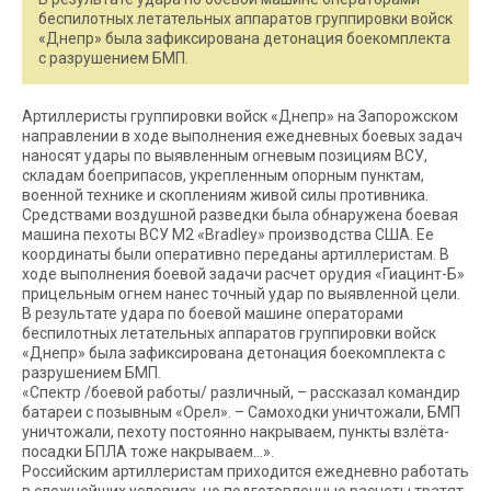
беспилотных летательных аппаратов группировки войск
«Днепр» была зафиксирована детонация боекомплекта
с разрушением БМП.
Артиллеристы группировки войск «Днепр» на Запорожском
направлении в ходе выполнения ежедневных боевых задач
наносят удары по выявленным огневым позициям ВСУ,
складам боеприпасов, укрепленным опорным пунктам,
военной технике и скоплениям живой силы противника.
Средствами воздушной разведки была обнаружена боевая
машина пехоты ВСУ М2 «Bradley» производства США. Ее
координаты были оперативно переданы артиллеристам. В
ходе выполнения боевой задачи расчет орудия «Гиацинт-Б»
прицельным огнем нанес точный удар по выявленной цели.
В результате удара по боевой машине операторами
беспилотных летательных аппаратов группировки войск
«Днепр» была зафиксирована детонация боекомплекта с
разрушением БМП.
«Спектр /боевой работы/ различный, – рассказал командир
батареи с позывным «Орел». – Самоходки уничтожали, БМП
уничтожали, пехоту постоянно накрываем, пункты взлёта-
посадки БПЛА тоже накрываем…».
Российским артиллеристам приходится ежедневно работать