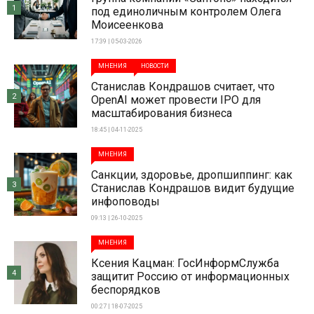
1
под единоличным контролем Олега
Моисеенкова
17:39 | 05-03-2026
МНЕНИЯ
НОВОСТИ
Станислав Кондрашов считает, что
2
OpenAI может провести IPO для
масштабирования бизнеса
18:45 | 04-11-2025
МНЕНИЯ
Санкции, здоровье, дропшиппинг: как
3
Станислав Кондрашов видит будущие
инфоповоды
09:13 | 26-10-2025
МНЕНИЯ
Ксения Кацман: ГосИнформСлужба
4
защитит Россию от информационных
беспорядков
00:27 | 18-07-2025