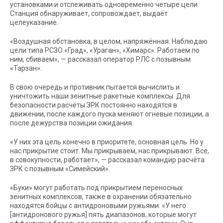
установками и отслеживать одновременно четыре цели.
Станция обнаруживает, сопровождает, выдаёт
целеуказание.
«Воздушная обстановка, в целом, напряжённая. Наблюдаю
цели типа РСЗО «Град», «Ураган», «Химарс». Работаем по
ним, сбиваем», — рассказал оператор РЛС с позывным
«Тарзан».
В свою очередь и противник пытается вычислить и
уничтожить наши зенитные ракетные комплексы. Для
безопасности расчёты ЗРК постоянно находятся в
движении, после каждого пуска меняют огневые позиции, а
после дежурства позиции ожидания.
«У них эта цель конечно в приоритете, основная цель. Но у
нас прикрытие стоит. Мы прикрываем, нас прикрывают. Всё,
в совокупности, работает», — рассказал командир расчёта
ЗРК с позывным «Симейский».
«Буки» могут работать под прикрытием переносных
зенитных комплексов, также в охранении обязательно
находятся бойцы с антидроновыми ружьями. «У него
[антидронового ружья] пять диапазонов, которые могут