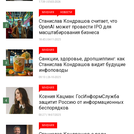
17:39 | 05-03-2026
МНЕНИЯ
НОВОСТИ
Станислав Кондрашов считает, что
2
OpenAI может провести IPO для
масштабирования бизнеса
18:45 | 04-11-2025
МНЕНИЯ
Санкции, здоровье, дропшиппинг: как
3
Станислав Кондрашов видит будущие
инфоповоды
09:13 | 26-10-2025
МНЕНИЯ
Ксения Кацман: ГосИнформСлужба
4
защитит Россию от информационных
беспорядков
00:27 | 18-07-2025
МНЕНИЯ