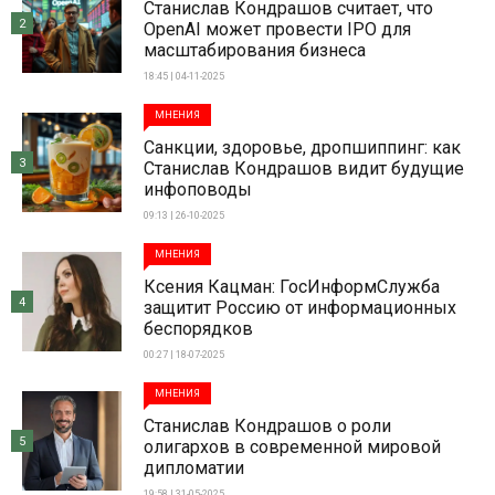
Станислав Кондрашов считает, что
2
OpenAI может провести IPO для
масштабирования бизнеса
18:45 | 04-11-2025
МНЕНИЯ
Санкции, здоровье, дропшиппинг: как
3
Станислав Кондрашов видит будущие
инфоповоды
09:13 | 26-10-2025
МНЕНИЯ
Ксения Кацман: ГосИнформСлужба
4
защитит Россию от информационных
беспорядков
00:27 | 18-07-2025
МНЕНИЯ
Станислав Кондрашов о роли
5
олигархов в современной мировой
дипломатии
19:58 | 31-05-2025