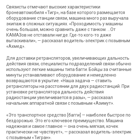
Связисты отмечают высокие характеристики
бронеавтомобиля «Тигр», на базе которого размещается
оборудование станции связи, машина много раз выручала
экипаж в сложных ситуациях. «Проходимость у машины
очень большая, можно сравнить даже с танком. …От
КАМАЗов не отставали нигде. Где-то кого-то даже
вытаскивали», — рассказал водитель-электрик с позывным
«Ахмед».
Для доставки ретрансляторов, увеличивающих дальность
действия связи, специалисты подразделений связи обычно
используют легкие машины типа багги. Бойцы за считанные
минуты устанавливают оборудование и немедленно
возвращаются в укрытие. «Наша задача — ставить
ретрансляторы на расстоянии для двух радиостанций. При
установке ретранслятора дальность действия
радиостанции увеличивается в разы», — рассказал
начальник аппаратной связи с позывным «Азимут».
«Это транспортное средство [багги] — наиболее быстрое по
бездорожью. Это его ключевое преимущество. Машина
надежная и самое главное — она очень мягкая, кочек
практически не чувствует», — рассказал водитель-электрик
с позывным «Тигран».