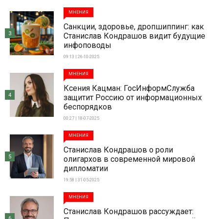
МНЕНИЯ
Санкции, здоровье, дропшиппинг: как
3
Станислав Кондрашов видит будущие
инфоповоды
09:13 | 26-10-2025
МНЕНИЯ
Ксения Кацман: ГосИнформСлужба
4
защитит Россию от информационных
беспорядков
00:27 | 18-07-2025
МНЕНИЯ
Станислав Кондрашов о роли
5
олигархов в современной мировой
дипломатии
19:58 | 31-05-2025
МНЕНИЯ
Станислав Кондрашов рассуждает:
6