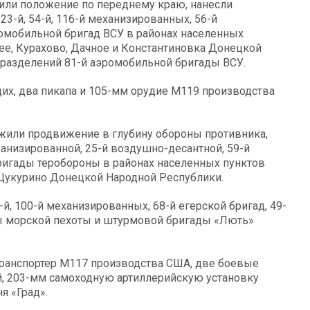
или положение по переднему краю, нанесли
3-й, 54-й, 116-й механизированных, 56-й
ромобильной бригад ВСУ в районах населенных
ее, Курахово, Дачное и Константиновка Донецкой
дразделений 81-й аэромобильной бригады ВСУ.
их, два пикапа и 105-мм орудие М119 производства
жили продвижение в глубину обороны противника,
анизированной, 25-й воздушно-десантной, 59-й
бригады теробороны в районах населенных пунктов
Цукурино Донецкой Народной Республики.
й, 100-й механизированных, 68-й егерской бригад, 49-
ды морской пехоты и штурмовой бригады «Лють»
транспортер М117 производства США, две боевые
, 203-мм самоходную артиллерийскую установку
я «Град».