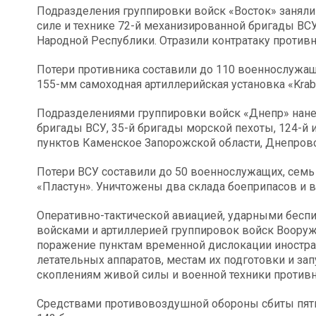
Подразделения группировки войск «Восток» занял
силе и технике 72-й механизированной бригады ВС
Народной Республики. Отразили контратаку противн
Потери противника составили до 110 военнослужащ
155-мм самоходная артиллерийская установка «Krab
Подразделениями группировки войск «Днепр» нан
бригады ВСУ, 35-й бригады морской пехоты, 124-й 
пунктов Каменское Запорожской области, Днепровс
Потери ВСУ составили до 50 военнослужащих, семь
«Пластун». Уничтожены два склада боеприпасов и 
Оперативно-тактической авиацией, ударными бесп
войсками и артиллерией группировок войск Воору
поражение пунктам временной дислокации иностра
летательных аппаратов, местам их подготовки и зап
скоплениям живой силы и военной техники противн
Средствами противовоздушной обороны сбиты пят