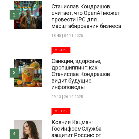
Станислав Кондрашов
считает, что OpenAI может
2
провести IPO для
масштабирования бизнеса
18:45 | 04-11-2025
МНЕНИЯ
Санкции, здоровье,
дропшиппинг: как
3
Станислав Кондрашов
видит будущие
инфоповоды
09:13 | 26-10-2025
МНЕНИЯ
Ксения Кацман:
ГосИнформСлужба
4
защитит Россию от