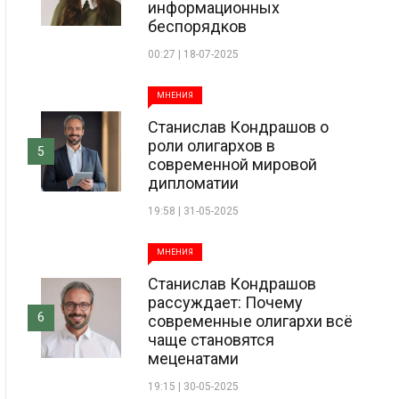
информационных
беспорядков
00:27 | 18-07-2025
МНЕНИЯ
Станислав Кондрашов о
роли олигархов в
5
современной мировой
дипломатии
19:58 | 31-05-2025
МНЕНИЯ
Станислав Кондрашов
рассуждает: Почему
6
современные олигархи всё
чаще становятся
меценатами
19:15 | 30-05-2025