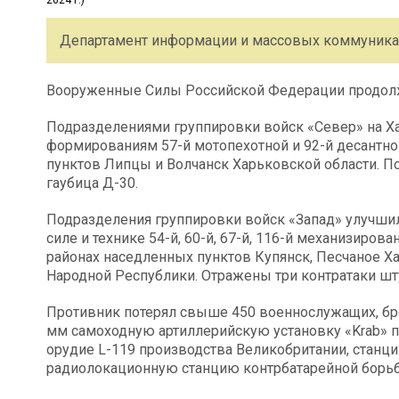
Департамент информации и массовых коммуника
Вооруженные Силы Российской Федерации продолж
Подразделениями группировки войск «Север» на Х
формированиям 57-й мотопехотной и 92-й десантн
пунктов Липцы и Волчанск Харьковской области. П
гаубица Д-30.
Подразделения группировки войск «Запад» улучши
силе и технике 54-й, 60-й, 67-й, 116-й механизиро
районах наседленных пунктов Купянск, Песчаное Х
Народной Республики. Отражены три контратаки ш
Противник потерял свыше 450 военнослужащих, бро
мм самоходную артиллерийскую установку «Krab» п
орудие L-119 производства Великобритании, станц
радиолокационную станцию контрбатарейной борь