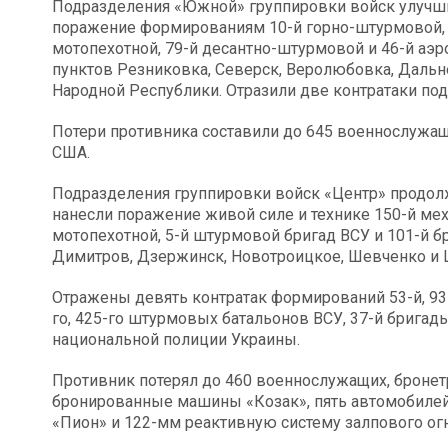
Подразделения «Южной» группировки войск улучш
поражение формированиям 10-й горно-штурмовой, 2
мотопехотной, 79-й десантно-штурмовой и 46-й аэ
пунктов Резниковка, Северск, Веролюбовка, Дальн
Народной Республики. Отразили две контратаки по
Потери противника составили до 645 военнослужащ
США.
Подразделения группировки войск «Центр» продол
нанесли поражение живой силе и технике 150-й мех
мотопехотной, 5-й штурмовой бригад ВСУ и 101-й 
Димитров, Дзержинск, Новотроицкое, Шевченко и 
Отражены девять контратак формирований 53-й, 93-
го, 425-го штурмовых батальонов ВСУ, 37-й брига
национальной полиции Украины.
Противник потерял до 460 военнослужащих, броне
бронированные машины «Козак», пять автомобилей
«Пион» и 122-мм реактивную систему залпового огн