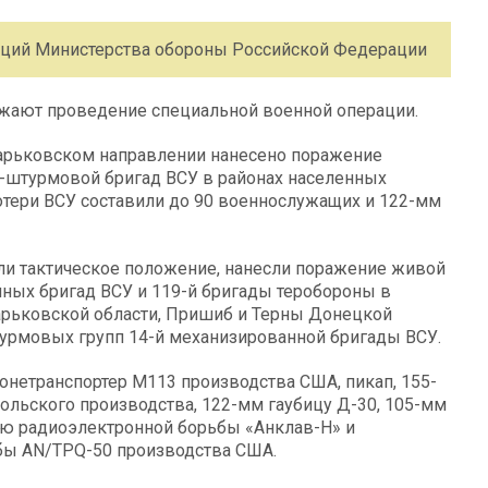
ций Министерства обороны Российской Федерации
ают проведение специальной военной операции.
арьковском направлении нанесено поражение
о-штурмовой бригад ВСУ в районах населенных
отери ВСУ составили до 90 военнослужащих и 122-мм
ли тактическое положение, нанесли поражение живой
ванных бригад ВСУ и 119-й бригады теробороны в
арьковской области, Пришиб и Терны Донецкой
турмовых групп 14-й механизированной бригады ВСУ.
нетранспортер М113 производства США, пикап, 155-
ольского производства, 122-мм гаубицу Д-30, 105-мм
ию радиоэлектронной борьбы «Анклав-Н» и
бы AN/TPQ-50 производства США.