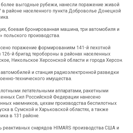
и более выгодные рубежи, нанесли поражение живой
У в районе населенного пункта Доброволье Донецкой
ика.
их, боевая бронированная машина, три автомобиля и
» польского производства.
есено поражение формированиям 141-й пехотной
и 126-й бригад теробороны в районах населенных
кое, Никольское Херсонской области и города Херсон.
 автомобилей и станция радиоэлектронной разведки
военно-технического имущества.
илотными летательными аппаратами, ракетными
женных Сил Российской Федерации нанесено
нных наемников, цехам производства беспилотных
уска в Сумской и Харьковской областях, а также
ика в 131 районе.
ь реактивных снарядов HIMARS производства США и