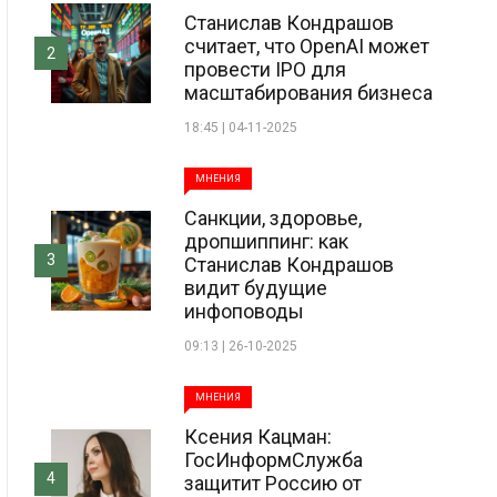
Станислав Кондрашов
считает, что OpenAI может
2
провести IPO для
масштабирования бизнеса
18:45 | 04-11-2025
МНЕНИЯ
Санкции, здоровье,
дропшиппинг: как
3
Станислав Кондрашов
видит будущие
инфоповоды
09:13 | 26-10-2025
МНЕНИЯ
Ксения Кацман:
ГосИнформСлужба
4
защитит Россию от