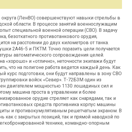
 округа (ЛенВО) совершенствуют навыки стрельбы в
ской области. В процессе занятий военнослужащим
опыт специальной военной операции (СВО). В задачу
а, безоткатного противотанкового орудия,
тся на расстоянии до двух километров от танка.
ушки 2А46-5 и ПКТМ. Точно поразить цели получается
ратуры автоматического сопровождения целей.
а «хорошо» и «отлично», неточности экипажи будут
ть, что на полигоне работа ведется каждый день. Как
ый курс подготовки, они будут направлены в зону СВО
группировки войск «Север». Т-72Б3М один из
щен двигателем мощностью 1130 лошадиных сил и
этому машина проста в управлении и более
изированное орудие стреляет как снарядами, так и
отивотанковых средств противника корпус машины
иты и противокумулятивным решетчатым экраном. В
нь как с закрытых позиций, так и прямой наводкой по
легкобронированной технике, командно-опорным