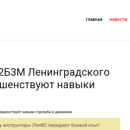
ГЛАВНАЯ
НОВОСТИ
72Б3М Ленинградского
ршенствуют навыки
ту инструкторы ЛенВО передают боевой опыт