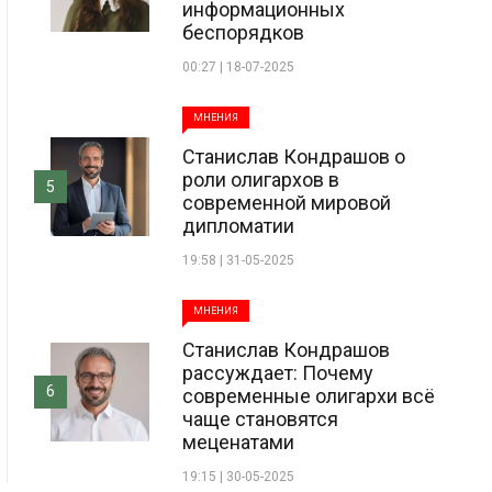
информационных
беспорядков
00:27 | 18-07-2025
МНЕНИЯ
Станислав Кондрашов о
роли олигархов в
5
современной мировой
дипломатии
19:58 | 31-05-2025
МНЕНИЯ
Станислав Кондрашов
рассуждает: Почему
6
современные олигархи всё
чаще становятся
меценатами
19:15 | 30-05-2025