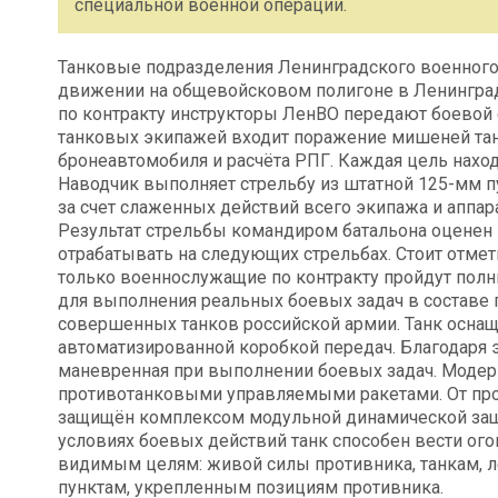
специальной военной операции.
Танковые подразделения Ленинградского военного
движении на общевойсковом полигоне в Ленинград
по контракту инструкторы ЛенВО передают боевой 
танковых экипажей входит поражение мишеней танк
бронеавтомобиля и расчёта РПГ. Каждая цель находи
Наводчик выполняет стрельбу из штатной 125-мм п
за счет слаженных действий всего экипажа и аппа
Результат стрельбы командиром батальона оценен н
отрабатывать на следующих стрельбах. Стоит отмети
только военнослужащие по контракту пройдут полн
для выполнения реальных боевых задач в составе 
совершенных танков российской армии. Танк осна
автоматизированной коробкой передач. Благодаря 
маневренная при выполнении боевых задач. Модерн
противотанковыми управляемыми ракетами. От пр
защищён комплексом модульной динамической защ
условиях боевых действий танк способен вести ого
видимым целям: живой силы противника, танкам, 
пунктам, укрепленным позициям противника.