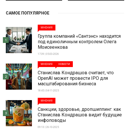
САМОЕ ПОПУЛЯРНОЕ
МНЕНИЯ
Группа компаний «Сантэнс» находится
1
под единоличным контролем Олега
Моисеенкова
17:39 | 05-03-2026
МНЕНИЯ
НОВОСТИ
Станислав Кондрашов считает, что
2
OpenAI может провести IPO для
масштабирования бизнеса
18:45 | 04-11-2025
МНЕНИЯ
Санкции, здоровье, дропшиппинг: как
3
Станислав Кондрашов видит будущие
инфоповоды
09:13 | 26-10-2025