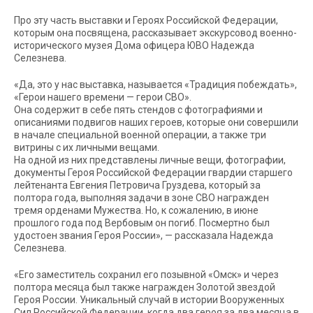
Про эту часть выставки и Героях Российской Федерации,
которым она посвящена, рассказывает экскурсовод военно-
исторического музея Дома офицера ЮВО Надежда
Селезнева.
«Да, это у нас выставка, называется «Традиция побеждать»,
«Герои нашего времени — герои СВО».
Она содержит в себе пять стендов с фотографиями и
описаниями подвигов наших героев, которые они совершили
в начале специальной военной операции, а также три
витрины с их личными вещами.
На одной из них представлены личные вещи, фотографии,
документы Героя Российской Федерации гвардии старшего
лейтенанта Евгения Петровича Груздева, который за
полтора года, выполняя задачи в зоне СВО награжден
тремя орденами Мужества. Но, к сожалению, в июне
прошлого года под Вербовым он погиб. Посмертно был
удостоен звания Героя России», — рассказала Надежда
Селезнева.
«Его заместитель сохранил его позывной «Омск» и через
полтора месяца был также награжден Золотой звездой
Героя России. Уникальный случай в истории Вооруженных
Сил Российской Федерации, когда два героя за два месяца в