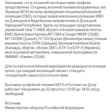
Напомним, что в основной части выставки трофеев
представлены 13 единиц военной техники вооруженных сил
Украины (ВСУ) из зоны проведения специальной военной
операции (СВО), которые захватили военнослужащие ЮВО
на Донецком и Авдеевском направлениях в Донецкой
Народной Республике. Здесь на площадке представлены
украинский танк Т-64БВ «Булат» и боевая машина пехоты
БМП, бронетранспортеры М113А4 и Cougar MRAP (США),
М113G3DK (Дания), FV 103 Spartan (Великобритания), боевая
машина пехоты CV90 (Швеция), бронеавтомобили Roshel
(Канада), «Варта», «Козак-2М1», БТР-3 и БТР-4 (Украина),
многоцелевой автомобиль повышенной проходимости
HMMWV «Хамви» (США).
Для гостей и посетителей мероприятия развернута полевая
кухня, где каждый желающий сможет отведать
«солдатской» каши и угоститься чаем.
Выставка трофейной техники НАТО в Ростове-на-Дону
работает ежедневно до 22 августа с 10:00 до 18:00, вход
свободный.
Источник:
Министерство обороны Российской Федерации