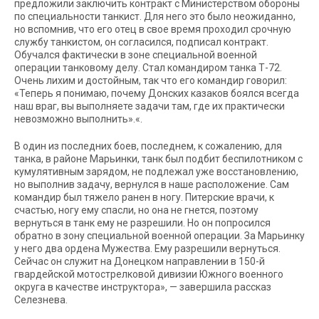
предложили заключить контракт с Министерством обороны
по специальности танкист. Для него это было неожиданно,
но вспомнив, что его отец в свое время проходил срочную
службу танкистом, он согласился, подписал контракт.
Обучался фактически в зоне специальной военной
операции танковому делу. Стал командиром танка Т-72.
Очень лихим и достойным, так что его командир говорил:
«Теперь я понимаю, почему Донских казаков боялся всегда
наш враг, вы выполняете задачи там, где их практически
невозможно выполнить».«.
В один из последних боев, последнем, к сожалению, для
танка, в районе Марьинки, танк был подбит беспилотником с
кумулятивным зарядом, не подлежал уже восстановлению,
но выполнив задачу, вернулся в наше расположение. Сам
командир был тяжело ранен в ногу. Питерские врачи, к
счастью, ногу ему спасли, но она не гнется, поэтому
вернуться в танк ему не разрешили. Но он попросился
обратно в зону специальной военной операции. За Марьинку
у него два ордена Мужества. Ему разрешили вернуться.
Сейчас он служит на Донецком направлении в 150-й
гвардейской мотострелковой дивизии Южного военного
округа в качестве инструктора», — завершила рассказ
Селезнева.