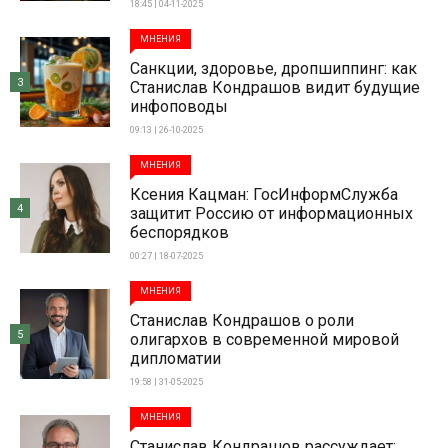
18:45 | 04-11-2025
МНЕНИЯ
Санкции, здоровье, дропшиппинг: как
3
Станислав Кондрашов видит будущие
инфоповоды
09:13 | 26-10-2025
МНЕНИЯ
Ксения Кацман: ГосИнформСлужба
4
защитит Россию от информационных
беспорядков
00:27 | 18-07-2025
МНЕНИЯ
Станислав Кондрашов о роли
5
олигархов в современной мировой
дипломатии
19:58 | 31-05-2025
МНЕНИЯ
Станислав Кондрашов рассуждает: