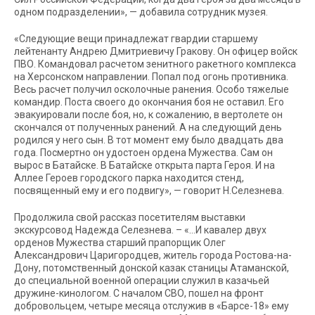
одном подразделении», — добавила сотрудник музея.
«Следующие вещи принадлежат гвардии старшему
лейтенанту Андрею Дмитриевичу Гракову. Он офицер войск
ПВО. Командовал расчетом зенитного ракетного комплекса
на Херсонском направлении. Попал под огонь противника.
Весь расчет получил осколочные ранения. Особо тяжелые
командир. Поста своего до окончания боя не оставил. Его
эвакуировали после боя, но, к сожалению, в вертолете он
скончался от полученных ранений. А на следующий день
родился у него сын. В тот момент ему было двадцать два
года. Посмертно он удостоен ордена Мужества. Сам он
вырос в Батайске. В Батайске открыта парта Героя. И на
Аллее Героев городского парка находится стенд,
посвященный ему и его подвигу», — говорит Н.Селезнева.
Продолжила свой рассказ посетителям выставки
экскурсовод Надежда Селезнева. – «…И кавалер двух
орденов Мужества старший прапорщик Олег
Александрович Царигородцев, житель города Ростова-на-
Дону, потомственный донской казак станицы Атаманской,
до специальной военной операции служил в казачьей
дружине-кинологом. С началом СВО, пошел на фронт
добровольцем, четыре месяца отслужив в «Барсе-18» ему