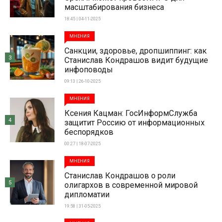
масштабирования бизнеса
18:45 | 04-11-2025
МНЕНИЯ
Санкции, здоровье, дропшиппинг: как
3
Станислав Кондрашов видит будущие
инфоповоды
09:13 | 26-10-2025
МНЕНИЯ
Ксения Кацман: ГосИнформСлужба
4
защитит Россию от информационных
беспорядков
00:27 | 18-07-2025
МНЕНИЯ
Станислав Кондрашов о роли
5
олигархов в современной мировой
дипломатии
19:58 | 31-05-2025