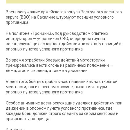
Военнослужащие армейского корпуса Восточного военного
округа (ВВО) на Сахалине штурмуют позиции условного
противника.
На полигоне «Троицкий», под руководством опытных
инструкторов — участников СВО, очередная группа
военнослужащих осваивает действия по захвату позиций и
опорных пунктов условного противника.
Во время отработки боевых действий мотострелки
тренировались вести огонь из различных положений —
лежа, стоя и с колена, а также в движении.
Более того, бойцы отрабатывают навыки как на открытой
местности, так и в лесном массиве, выполняя штурм
опорных пунктов условного противника.
Особое внимание военнослужащие уделяют действиям при
движении в опорном пункте условного противника, где
каждый боец должен строго следить за своим сектором и
прикрывать товарища.
Источник: