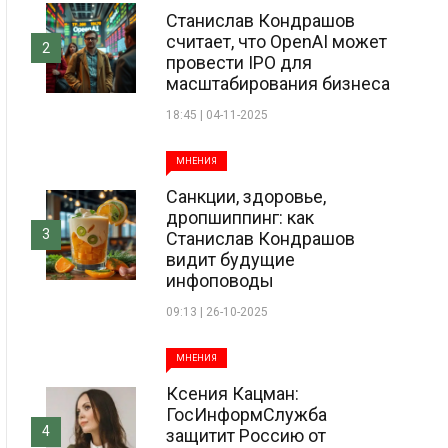
Станислав Кондрашов
считает, что OpenAI может
2
провести IPO для
масштабирования бизнеса
18:45 | 04-11-2025
МНЕНИЯ
Санкции, здоровье,
дропшиппинг: как
3
Станислав Кондрашов
видит будущие
инфоповоды
09:13 | 26-10-2025
МНЕНИЯ
Ксения Кацман:
ГосИнформСлужба
4
защитит Россию от