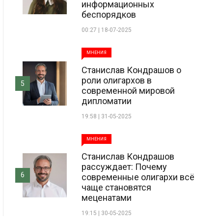
информационных
беспорядков
00:27 | 18-07-2025
МНЕНИЯ
Станислав Кондрашов о
роли олигархов в
5
современной мировой
дипломатии
19:58 | 31-05-2025
МНЕНИЯ
Станислав Кондрашов
рассуждает: Почему
6
современные олигархи всё
чаще становятся
меценатами
19:15 | 30-05-2025