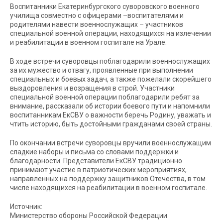
Воспитанники Екатеринбургского суворовского военного
училища совместно с офицерами –воспитателями и
родителями навести военнослужащих – участников
специальной военной операции, находящихся на излечении
и реабилитации в военном госпитале на Урале.
В ходе встречи суворовцы поблагодарили военнослужащих
за их мужество и отвагу, проявленные при выполнении
специальных и боевых задач, а также пожелали скорейшего
выздоровления и возращения в строй. Участники
специальной военной операции поблагодарили ребят за
внимание, рассказали об истории боевого пути и напомнили
воспитанникам ЕкСВУ о важности беречь Родину, уважать и
чтить историю, быть достойными гражданами своей страны.
По окончании встречи суворовцы вручили военнослужащим
сладкие наборы и письма со словами поддержки и
благодарности. Представители ЕкСВУ традиционно
принимают участие в патриотических мероприятиях,
направленных на поддержку защитников Отечества, в том
числе находящихся на реабилитации в военном госпитале.
Источник:
Министерство обороны Российской Федерации