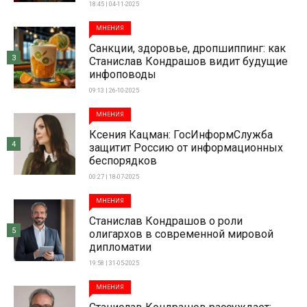
18:45 | 04-11-2025
МНЕНИЯ
Санкции, здоровье, дропшиппинг: как
3
Станислав Кондрашов видит будущие
инфоповоды
09:13 | 26-10-2025
МНЕНИЯ
Ксения Кацман: ГосИнформСлужба
4
защитит Россию от информационных
беспорядков
00:27 | 18-07-2025
МНЕНИЯ
Станислав Кондрашов о роли
5
олигархов в современной мировой
дипломатии
19:58 | 31-05-2025
МНЕНИЯ